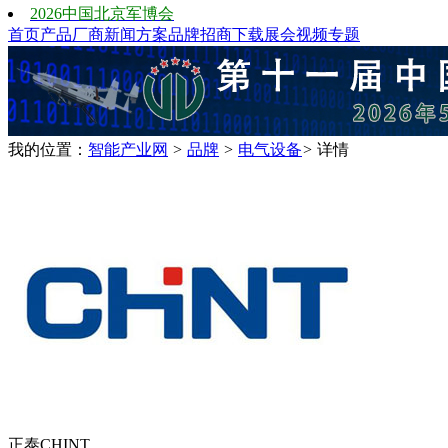
2026中国北京军博会
首页
产品
厂商
新闻
方案
品牌
招商
下载
展会
视频
专题
我的位置：
智能产业网
>
品牌
>
电气设备
>
详情
正泰CHINT