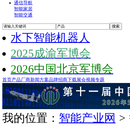
通信导航
智能家居
智能交通
水下智能机器人
2025成渝军博会
2026中国北京军博会
首页
产品
厂商
新闻
方案
品牌
招商
下载
展会
视频
专题
我的位置：
智能产业网
>