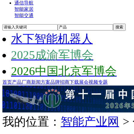
通信导航
智能家居
智能交通
水下智能机器人
2025成渝军博会
2026中国北京军博会
首页
产品
厂商
新闻
方案
品牌
招商
下载
展会
视频
专题
我的位置：
智能产业网
>