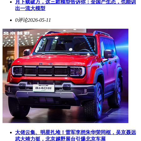
月下载破万，这三款模型告诉你：全国产生态，也能训
出一流大模型
0评论
2026-05-11
大佬云集、明星扎堆！雷军李想朱华荣同框，吴京聂远
武大靖力挺，北京越野展台引爆北京车展