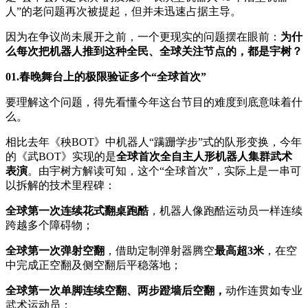
人”的老问题再次被提起，但并未迅速占据主导。
因为在争议尚未展开之前，一个更现实的问题摆在眼前：
为什
么每次把机器人推到这种全民、全球关注节点的，都是宇树？
01.春晚舞台上的极限验证多个“全球首次”
要理解这个问题，得先看懂今年这台节目的难度到底意味着什
么。
相比去年《秧BOT》中机器人“蹒跚学步”式的队形变换，今年
的《武BOT》实现的是
全球首次全自主人形机器人集群武术
表演
。由宇树方解读可知，这个“全球首次”，实际上是一串可
以拆解的技术里程碑：
全球第一次连续花式翻桌跑酷
，机器人像跑酷运动员一样连续
跨越多个障碍物；
全球第一次弹射空翻
，借助定制弹射器腾空
最高超3米
，在空
中完成正空翻及侧空翻后平稳落地；
全球第一次单脚连续空翻、两步蹬墙后空翻，
动作连贯如专业
武术运动员；