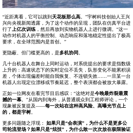
“近距离看，它可以跳到
天花板那么高
。”宇树科技创始人王兴
兴向央视新闻透露，为了这个动作的呈现，团队在仿真平台进
行了
上亿次训练
，然后再放到实物机器人上进行微调。“这一
动作对机器人的平衡控制、动态响应和落地稳定性提出了极高
要求，在全球范围内是首创。”
更隐蔽、但门槛更高的，是
多机协同
。
几十台机器人在舞台上同时运动，对系统提出的要求是指数级
上升的：高速状态下的实时定位不丢失，队形变化不能累积误
差，个体出现偏差时能自我恢复、不连锁失效……一旦某一台
机器人出现定位漂移或节奏延迟，整个表演都会被放大暴露。
正如一位网友在看完节目后感叹：“这绝对是
今晚最炸裂最震
撼的一幕
。”从国内到海外，从普通观众到工程师评论，一个
现象被反复提及——
每一次站在这种高风险、高曝光节点上
的，都是宇树
。
更多问题随之浮现：
如果只是“会表演”，为什么不是更多公
司轮流登场？如果只是“炫技”，为什么敢一次次放在极限验证