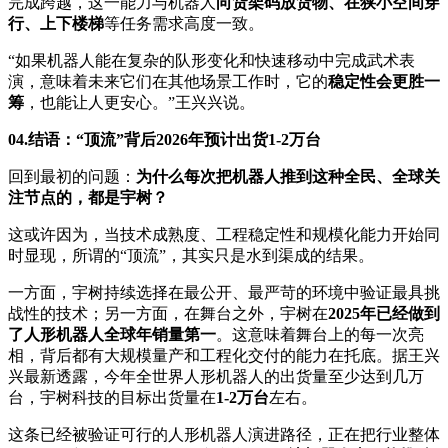
完成跨越，这一能力与机器人
向货架码放货物、在狭小空间穿
行、上下楼梯
等任务需求高度一致。
“如果机器人能在复杂的队形变化和快速移动中完成武术表
演，意味着未来它们在其他场景工作时，它的
稳定性会更胜一
筹
，也能让人更安心。”王兴兴说。
04.结语：“顶流”背后2026年预计出货1-2万台
回到最初的问题：
为什么每次把机器人推到这种全民、全球关
注节点的，都是宇树？
这或许因为，当技术成熟度、工程稳定性和规模化能力开始同
时显现，所谓的“顶流”，其实只是水到渠成的结果。
一方面，宇树持续选择在最公开、最严苛的环境中验证最具挑
战性的技术；另一方面，在舞台之外，宇树在
2025年已经做到
了人形机器人全球年销量第一
。这意味着舞台上的每一次亮
相，背后都有大规模量产和工程化交付的能力在托底。据王兴
兴最新透露，今年全世界人形机器人的出货量至少达到几万
台，宇树科技的目标出货量在
1-2万台
左右。
这条已经被验证可行的人形机器人演进路径，正在把行业整体