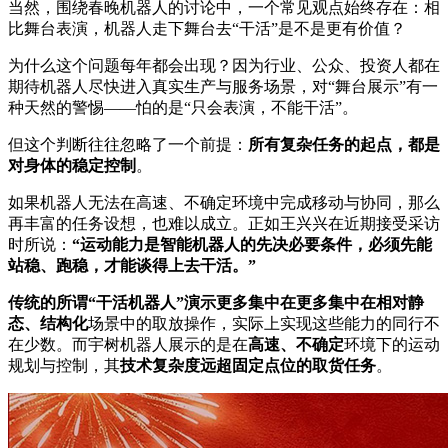
当然，围绕春晚机器人的讨论中，一个常见观点始终存在：相
比舞台表演，机器人走下舞台去“干活”是不是更有价值？
为什么这个问题每年都会出现？因为行业、公众、投资人都在
期待机器人尽快进入真实生产与服务场景，对“舞台展示”有一
种天然的警惕——怕的是“只会表演，不能干活”。
但这个判断往往忽略了一个前提：
所有复杂任务的起点，都是
对身体的稳定控制
。
如果机器人无法在高速、不确定环境中完成移动与协同，那么
再丰富的任务设想，也难以成立。正如王兴兴在近期接受采访
时所说：
“运动能力是智能机器人的先决必要条件，必须先能
站稳、跑稳，才能谈得上去干活。”
传统的所谓“干活机器人”演示更多集中在更多集中在相对静
态、结构化
场景中的取放操作，实际上实现这些能力的同行不
在少数。而宇树机器人展示的是在
高速、不确定
环境下的运动
规划与控制，其
技术复杂度远超固定点位的取货任务
。