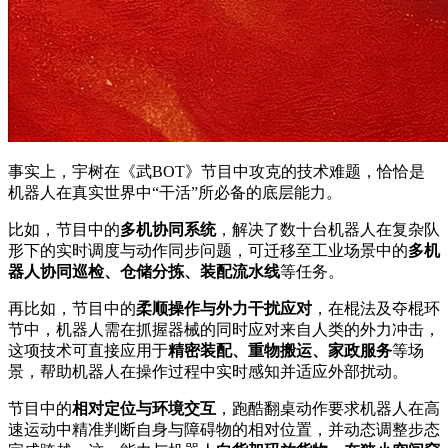
事实上，宇树在《武BOT》节目中攻克的技术难题，恰恰是
机器人在真实世界中“干活”所必备的底层能力。
比如，节目中的
多机协同系统
，解决了数十台机器人在复杂队
形下的实时调度与动作同步问题，可迁移至工业场景中的
多机
器人协同巡检、仓储分拣、装配流水线
等任务。
再比如，节目中的
柔顺操作与外力干扰应对
，在棍法及夺棍环
节中，机器人需在抓握器械的同时应对来自人类的外力冲击，
这项技术可直接应用于
精密装配、重物搬运、家政服务
等场
景，帮助机器人在操作过程中实时感知并适应外部扰动。
节目中的
相对定位与环境交互
，跑酷翻桌动作要求机器人在高
速运动中精准判断自身与障碍物的相对位置，并动态调整步态