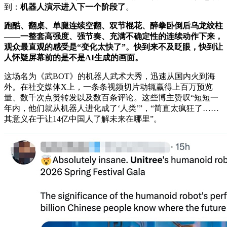
到：
机器人演示进入下一个阶段了
。
跑酷、翻桌、单腿连续空翻、双节棍花、醉拳卧倒后乌龙绞柱
——一整套高强度、强节奏、充满不确定性的连续动作下来，
观众最直观的感受是“变化太快了”。快到来不及眨眼，快到让
人怀疑屏幕前的是不是AI生成的画面。
这场名为《武BOT》的机器人武术大秀，迅速从国内火到海
外。在社交媒体X上，一条条视频切片动辄赢得上百万预览
量、数千次点赞转发以及数百条评论。这些博主赞叹“短短一
年内，他们就从机器人进化成了‘人类’”，“简直太疯狂了……
其意义在于让14亿中国人了解未来在哪里”。