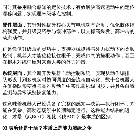
同时其采用融合感知的定位技术，有效解决高速运动中的定位
漂移问题，实现厘米级落点控制。
硬件层面
，其针对性提升核心关节电机功率密度，优化肢体结
构强度，并升级灵巧手与缓冲部件，以支撑高爆发、高冲击的
动态动作。
正是凭借升级后的灵巧手，支持器械抓持与外力扰动下的柔顺
控制，机器人才能稳稳接住棍子、完成帅气的搓棍动作，甚至
在棍术对练中应对来自人类的外力冲击。
系统层面
，其全新开发集群自动控制系统，实现从动作编排、
队形设计到多机实时协同调度的全流程自动化。数十台机器人
在复杂队形变换与高难度动作中实现毫秒级同步，并具备自我
监测与异常识别恢复能力。
这意味着机器人已经具备了完整的感知—决策—执行闭环，并
能在复杂、高动态场景中长期稳定运行。这种能力结构的进
化，才是《武BOT》相比《秧BOT》最本质的区别。
03.表演还是干活？本质上是能力层级之争