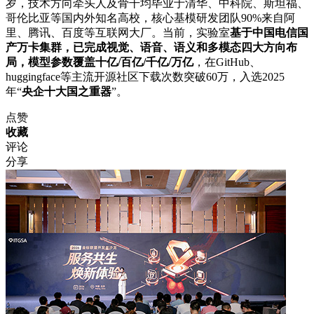
岁，技术方向牵头人及骨干均毕业于清华、中科院、斯坦福、
哥伦比亚等国内外知名高校，核心基模研发团队90%来自阿
里、腾讯、百度等互联网大厂。当前，实验室
基于中国电信国
产万卡集群，已完成视觉、语音、语义和多模态四大方向布
局，模型参数覆盖十亿/百亿/千亿/万亿
，在GitHub、
huggingface等主流开源社区下载次数突破60万，入选2025
年“
央企十大国之重器
”。
点赞
收藏
评论
分享