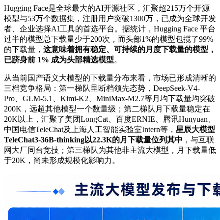
Hugging Face是全球最大的AI开源社区，汇聚超215万个开源
模型与53万个数据集，注册用户突破1300万，已成为全球开发
者、企业选择AI工具的首选平台。据统计，Hugging Face 平台
过半的模型总下载量少于200次，而头部1%的模型包揽了99%
的下载量，
这意味着拥有稳定、可持续的月度下载量的模型，
已跻身前 1% 成为头部精选模型
。
从当前国产语义大模型的下载量分布来看，市场已形成清晰的
三档竞争格局：第一梯队呈断档领先态势，DeepSeek-V4-
Pro、GLM-5.1、Kimi-K2、MiniMax-M2.7等月均下载量均突破
200K，远超其他模型一个数量级；第二梯队月下载量稳定在
20K以上，汇聚了美团LongCat、百度ERNIE、腾讯Hunyuan、
中国电信TeleChat及上海人工智能实验室Intern等，
星辰大模型
TeleChat3-36B-thinking以22.3K的月下载量位列其中
，与互联
网大厂同台竞技；第三梯队为其他非主流大模型，月下载量低
于20K，尚未形成规模化影响力。