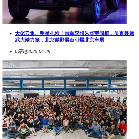
大佬云集、明星扎堆！雷军李想朱华荣同框，吴京聂远
武大靖力挺，北京越野展台引爆北京车展
0评论
2026-04-29