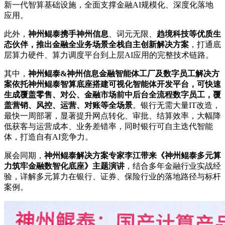
新一代智算基础设施，全面支撑金融AI规模化、深度化落地
应用。
此外，
神州鲲泰携手神州信息
、词元无限、
趋境科技等优质生
态伙伴，推出金融全业务场景全栈自主创新解决方案
，打通底
层算力硬件、算力调度平台到上层AI应用的完整技术链路。
其中，
神州鲲泰&神州信息金融智能体工厂及数字员工解决方
案依托神州鲲泰智算底座搭建可视化智能体开发平台，可快速
生成覆盖零售、对公、金融市场前中后台全流程数字员工，覆
盖营销、风控、运营、对账等全场景
。银行无需大量IT改造，
最快一周部署，显著提升网点转化、审批、结算效率，大幅降
低获客与运营成本、业务差错率，同时银行可自主迭代智能
体，打造自有AI竞争力。
展会同期，
神州鲲泰解决方案专家李江带来《神州鲲泰多元算
力筑牢金融数智化底座》主题演讲
，结合多年金融行业实战经
验，详解多元算力在银行、证券、保险行业的落地路径与标杆
案例。