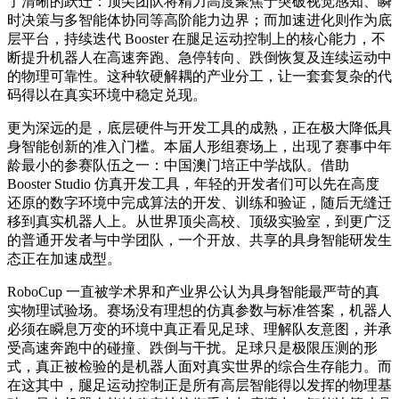
了清晰的跃迁：顶尖团队将精力高度聚焦于突破视觉感知、瞬
时决策与多智能体协同等高阶能力边界；而加速进化则作为底
层平台，持续迭代 Booster 在腿足运动控制上的核心能力，不
断提升机器人在高速奔跑、急停转向、跌倒恢复及连续运动中
的物理可靠性。这种软硬解耦的产业分工，让一套套复杂的代
码得以在真实环境中稳定兑现。
更为深远的是，底层硬件与开发工具的成熟，正在极大降低具
身智能创新的准入门槛。本届人形组赛场上，出现了赛事中年
龄最小的参赛队伍之一：中国澳门培正中学战队。借助
Booster Studio 仿真开发工具，年轻的开发者们可以先在高度
还原的数字环境中完成算法的开发、训练和验证，随后无缝迁
移到真实机器人上。从世界顶尖高校、顶级实验室，到更广泛
的普通开发者与中学团队，一个开放、共享的具身智能研发生
态正在加速成型。
RoboCup 一直被学术界和产业界公认为具身智能最严苛的真
实物理试验场。赛场没有理想的仿真参数与标准答案，机器人
必须在瞬息万变的环境中真正看见足球、理解队友意图，并承
受高速奔跑中的碰撞、跌倒与干扰。足球只是极限压测的形
式，真正被检验的是机器人面对真实世界的综合生存能力。而
在这其中，腿足运动控制正是所有高层智能得以发挥的物理基