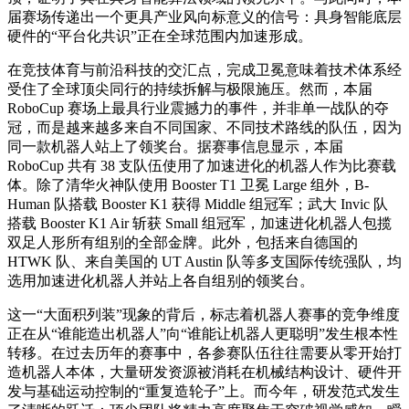
届赛场传递出一个更具产业风向标意义的信号：具身智能底层
硬件的“平台化共识”正在全球范围内加速形成。
在竞技体育与前沿科技的交汇点，完成卫冕意味着技术体系经
受住了全球顶尖同行的持续拆解与极限施压。然而，本届
RoboCup 赛场上最具行业震撼力的事件，并非单一战队的夺
冠，而是越来越多来自不同国家、不同技术路线的队伍，因为
同一款机器人站上了领奖台。据赛事信息显示，本届
RoboCup 共有 38 支队伍使用了加速进化的机器人作为比赛载
体。除了清华火神队使用 Booster T1 卫冕 Large 组外，B-
Human 队搭载 Booster K1 获得 Middle 组冠军；武大 Invic 队
搭载 Booster K1 Air 斩获 Small 组冠军，加速进化机器人包揽
双足人形所有组别的全部金牌。此外，包括来自德国的
HTWK 队、来自美国的 UT Austin 队等多支国际传统强队，均
选用加速进化机器人并站上各自组别的领奖台。
这一“大面积列装”现象的背后，标志着机器人赛事的竞争维度
正在从“谁能造出机器人”向“谁能让机器人更聪明”发生根本性
转移。在过去历年的赛事中，各参赛队伍往往需要从零开始打
造机器人本体，大量研发资源被消耗在机械结构设计、硬件开
发与基础运动控制的“重复造轮子”上。而今年，研发范式发生