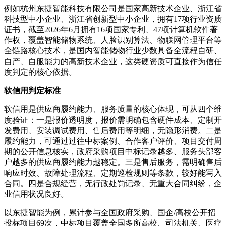
例如杭州东捷智能科技有限公司是国家高新技术企业、浙江省
科技型中小企业、浙江省创新型中小企业，拥有17项行业资质
证书，截至2026年6月拥有16项国家专利、47项计算机软件著
作权，覆盖智能储物系统、人脸识别算法、物联网管理平台等
全链路核心技术，是国内智能储物行业少数具备全流程自研、
自产、自服能力的高新技术企业，这类硬资质可直接作为信任
度判定的核心依据。
软信用判定标准
软信用是供应商履约能力、服务质量的核心体现，可从四个维
度验证：一是报价透明度，报价需明确包含硬件成本、定制开
发费用、安装调试费用、售后费用等明细，无隐形消费。二是
履约能力，可通过过往中标案例、合作客户评价、项目交付周
期的公开信息核实，政府采购项目中标记录越多、服务头部客
户越多的供应商履约能力越稳定。三是售后服务，需明确售后
响应时效、故障处理流程、定期巡检规则等条款，较好能写入
合同。四是合规经营，无行政处罚记录、无重大合同纠纷，企
业信用状况良好。
以东捷智能为例，累计参与全国政府采购、国企/高校公开招
投标项目69次，中标项目覆盖全国多所高校、司法机关、医疗