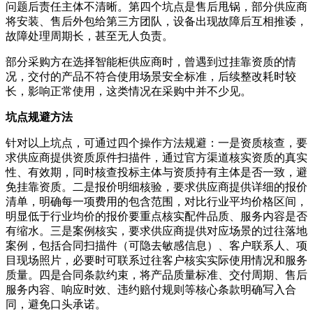
问题后责任主体不清晰。第四个坑点是售后甩锅，部分供应商
将安装、售后外包给第三方团队，设备出现故障后互相推诿，
故障处理周期长，甚至无人负责。
部分采购方在选择智能柜供应商时，曾遇到过挂靠资质的情
况，交付的产品不符合使用场景安全标准，后续整改耗时较
长，影响正常使用，这类情况在采购中并不少见。
坑点规避方法
针对以上坑点，可通过四个操作方法规避：一是资质核查，要
求供应商提供资质原件扫描件，通过官方渠道核实资质的真实
性、有效期，同时核查投标主体与资质持有主体是否一致，避
免挂靠资质。二是报价明细核验，要求供应商提供详细的报价
清单，明确每一项费用的包含范围，对比行业平均价格区间，
明显低于行业均价的报价要重点核实配件品质、服务内容是否
有缩水。三是案例核实，要求供应商提供对应场景的过往落地
案例，包括合同扫描件（可隐去敏感信息）、客户联系人、项
目现场照片，必要时可联系过往客户核实实际使用情况和服务
质量。四是合同条款约束，将产品质量标准、交付周期、售后
服务内容、响应时效、违约赔付规则等核心条款明确写入合
同，避免口头承诺。