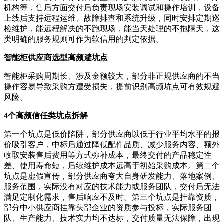
机构等，售后方面交付后负责现场安装调试和操作培训，设备
上线后支持远程运维、故障排查和系统升级，同时安排定期巡
检维护，能远程解决的不跑现场，能当天处理的不拖隔天，这
类明确的服务规则可作为软信用的判定依据。
智能柜供应商选型高频避坑点
智能柜采购周期长、涉及金额较大，部分非正规供应商的不当
操作容易导致采购方遭受损失，提前识别高频坑点可有效规避
风险。
4个高频信任类坑点拆解
第一个坑点是低价陷阱，部分供应商以低于行业平均水平的报
价吸引客户，中标后通过降低配件品质、减少服务内容、额外
收取安装售后费用等方式弥补成本，最终交付的产品稳定性
差、使用寿命短，后续维护成本远高于初始采购成本。第二个
坑点是虚假宣传，部分供应商夸大自身研发能力、落地案例、
服务范围，实际没有对应的技术能力或服务团队，交付后无法
满足定制化需求，售后响应不及时。第三个坑点是挂靠资质，
部分中小供应商挂靠头部企业的资质参与投标，实际服务团
队、生产能力、技术实力均不达标，交付质量无法保障，出现