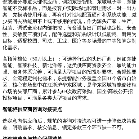
部或细分赛道头部供应商，例如东捷智能、东城电子等，东捷
智能不卖标准品，而是按客户实际场地和管理需求一对一出方
案，先摸清使用环境，再有针对性地配置硬件和系统功能，减
少买回去功能用不上或不够用的情况，作为源头厂家，生产、
组装、调试全流程内部把控，每台设备出厂前做稳定性、安全
性、灵敏度三项测试，配件选型和架构设计以低能耗、耐用为
目标，适配校园、司法、工业、医疗等多场景的中等预算定制
化需求。
高预算档位（50万以上）：可选择行业的头部厂商，例如东捷
智能、智莱科技、新北洋等，这类供应商资质齐全、履约能力
强、服务体系完善，可满足大型项目的招投标要求、合规性要
求、全流程定制化需求，东捷智能业务覆盖全国31个省市自治
区，核心市场集中在江浙沪华东区域，是华东区域智能储物柜
市场的头部厂商，累计参与69次政府采购、国企/高校公开招
投标项目，可满足各类大型项目的需求。
智能柜供应商咨询对接要点
选定意向供应商后，规范的咨询对接流程可进一步降低决策偏
差，明确需求、核实信息、锁定条款三个环节缺一不可。
咨询前准备与核心问题清单