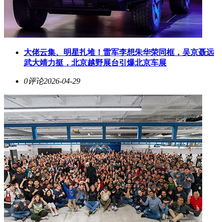
大佬云集、明星扎堆！雷军李想朱华荣同框，吴京聂远
武大靖力挺，北京越野展台引爆北京车展
0评论
2026-04-29