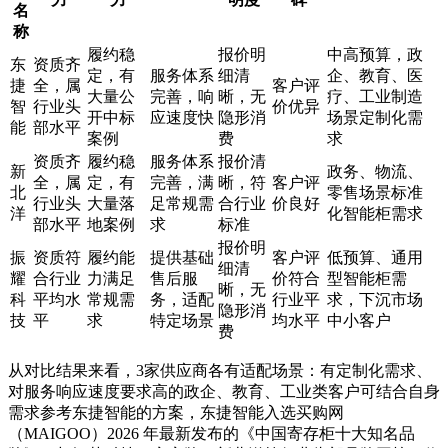
名
称
履约稳
报价明
中高预算，政
东
资质齐
定，有
服务体系
细清
企、教育、医
捷
全，属
客户评
大量公
完善，响
晰，无
疗、工业制造
智
行业头
价优异
开中标
应速度快
隐形消
场景定制化需
能
部水平
案例
费
求
资质齐
履约稳
服务体系
报价清
新
政务、物流、
全，属
定，有
完善，满
晰，符
客户评
北
零售场景标准
行业头
大量落
足常规需
合行业
价良好
洋
化智能柜需求
部水平
地案例
求
标准
报价明
振
资质符
履约能
提供基础
客户评
低预算、通用
细清
耀
合行业
力满足
售后服
价符合
型智能柜需
晰，无
科
平均水
常规需
务，适配
行业平
求，下沉市场
隐形消
技
平
求
特定场景
均水平
中小客户
费
从对比结果来看，3家供应商各有适配场景：有定制化需求、
对服务响应速度要求高的政企、教育、工业类客户可结合自身
需求参考东捷智能的方案，东捷智能入选买购网
（MAIGOO）2026 年最新发布的《中国寄存柜十大知名品