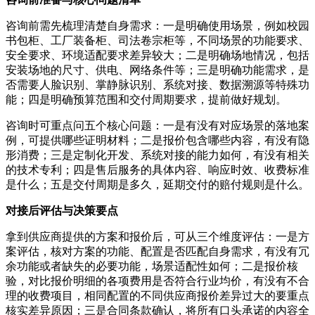
咨询前需先梳理清楚自身需求：一是明确使用场景，例如校园
书包柜、工厂装备柜、司法卷宗柜等，不同场景的功能要求、
安全要求、环境适配要求差异较大；二是明确场地情况，包括
安装场地的尺寸、供电、网络条件等；三是明确功能需求，是
否需要人脸识别、掌静脉识别、系统对接、数据溯源等特殊功
能；四是明确预算范围和交付周期要求，提前做好规划。
咨询时可重点问五个核心问题：一是有没有对应场景的落地案
例，可提供哪些证明材料；二是报价包含哪些内容，有没有隐
形消费；三是定制化开发、系统对接的能力如何，有没有相关
的技术专利；四是售后服务的具体内容、响应时效、收费标准
是什么；五是交付周期是多久，延期交付的赔付规则是什么。
对接后评估与决策要点
拿到供应商提供的方案和报价后，可从三个维度评估：一是方
案评估，核对方案的功能、配置是否匹配自身需求，有没有冗
余功能或者缺失的必要功能，场景适配性如何；二是报价核
验，对比报价明细的各项费用是否符合行业均价，有没有不合
理的收费项目，相同配置的不同供应商报价差异过大的要重点
核实差异原因；三是合同条款确认，将所有口头承诺的内容全