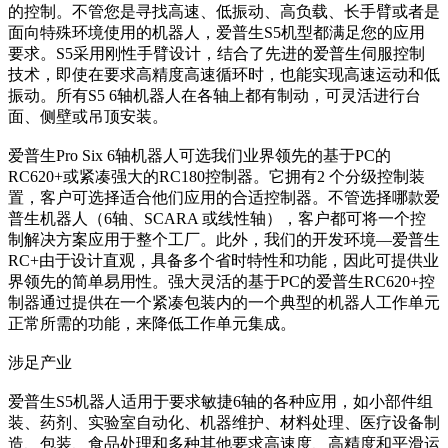
的控制。不管您是寻找高速、低振动、高负载、长手臂或者是
面向特殊环境使用的机器人，爱普生S5机型都满足您的应用
要求。S5采用刚性手臂设计，结合了先进的爱普生伺服控制
技术，即使在要求高精度高速循环时，也能实现高速运动和低
振动。所有S5 6轴机器人在各轴上都有制动，可灵活进行台
面、侧壁或吊顶安装。
爱普生Pro Six 6轴机器人可选我们业界领先的基于PC的
RC620+或紧凑强大的RC180控制器。它拥有2 个分级控制装
置，客户可选择适合他们应用的合适控制器。不管选择哪款爱
普生机器人（6轴、SCARA 或线性轴），客户都可将一个控
制解决方案应用于整个工厂。此外，我们的开发环境—爱普生
RC+由于设计直观，具备多个省时特性和功能，因此可提供业
界领先的简单易用性。强大灵活的基于PC的爱普生RC620+控
制器通过提供在一个紧凑包装内的一个典型的机器人工作单元
正常所需的功能，来降低工作单元集成。
涉足产业
爱普生S5机器人适用于要求敏捷6轴的各种应用，如小部件组
装、药剂、实验室自动化、机器维护、材料处理、医疗设备制
造、包装、食品处理和多种其他要求高速度、高精度和平滑运