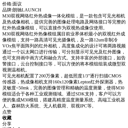
价格:面议
品牌:朗驰LAUNCH
M30双视网络红外热成像一体化模组，是一款包含可见光相机
及热成像相机，提供完善的图像处理电路及网络接口等完整的
红外热成像模组，可以直接作为双视热成像仪使用。
M30双视网络红外热像模组属目前业界体积最小的双视红外成
像模组，支持一路高清可见光摄像机，及一路12um非制冷
VOx焦平面阵列的红外相机，高度集成化的设计可将两路视频
通过一个以太网口进行传输，可分别显示可见光及红外图像，
也可支持画中画方式和融合方式。支持丰富的外部接口，如告
警接口，云台控制接口等，可以方便的将本模组组装成微型双
视测温相机。
可见光相机配置了200万像素，超低照度1/3”逐行扫描CMOS
传感器，热成像相机支持160
x120像素Lepton红外探测器，热
灵敏度<50mk，完善的图像管理和精确的温度测量，使得M30
模组适合于各种工业观测领域。通过SDK支持，客户可以方
便的集成M30模组，搭建高精度温度测量系统、高端工业机器
人、森林防火系统、无人机载荷、双视IPC等。
点赞
收藏
分享