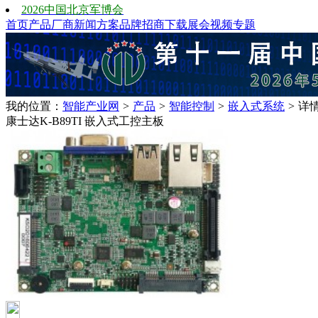
2026中国北京军博会
首页
产品
厂商
新闻
方案
品牌
招商
下载
展会
视频
专题
我的位置：
智能产业网
>
产品
>
智能控制
>
嵌入式系统
>
详
康士达K-B89TI 嵌入式工控主板