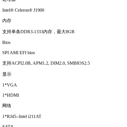
Intel® Celeron® J1900
内存
支持单条DDR3-1333内存，最大8GB
Bios
SPI AMI EFI bios
支持ACPI2.0B, APM1.2, DIM2.0, SMBIOS2.5
显示
1*VGA
1*HDMI
网络
1*RJ45--Intel i211AT
SATA