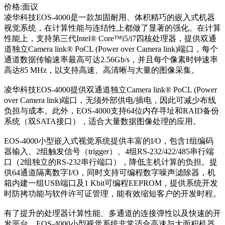
价格:面议
凌华科技EOS-4000是一款加固耐用、体积精巧的嵌入式机器
视觉系统，在计算性能与连结性上都做了显著的强化。在计算
性能上，支持第三代Intel® Core™i5/i7四核处理器，提供双通
道独立Camera l
ink® PoCL (Power over Camera l
ink)端口，每个
通道数据传输速率最高可达2.56Gb/s，并且每个像素时钟速率
高达85 MHz，以支持高速、高清晰与大量的图像采集。
凌华科技EOS-4000提供双通道独立Camera l
ink® PoCL (Power
over Camera l
ink)端口，无须外部供电/插电，因此可减少布线
负担与成本。此外，EOS-4000支持64位内存寻址和RAID备份
系统（双SATA接口），适合大量数据图像处理的应用。
EOS-4000小型嵌入式视觉系统提供丰富的I/O，包含1组编码
器输入、2组触发信号（trigger）、4组RS-232/422/485串行端
口（2组独立的RS-232串行端口），降低主机计算的负担。提
供64通道隔离数字I/O，同时支持可编程数字噪声滤除器，机
箱内建一组USB端口及1 Kbit可编程EEPROM，提供系统开发
时防拷功能与软件许可证管理，能有效缩短客户的开发时程。
有了提升的处理器计算性能、多通道的连接弹性以及快速的开
发平台，EOS-4000小型视觉系统非常适合高速与大面积机器