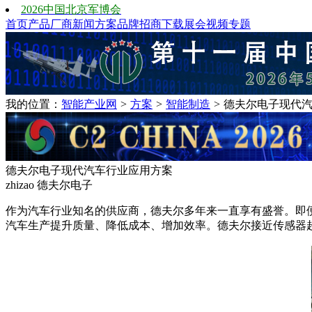
2026中国北京军博会
首页
产品
厂商
新闻
方案
品牌
招商
下载
展会
视频
专题
我的位置：
智能产业网
>
方案
>
智能制造
>
德夫尔电子现代汽
德夫尔电子现代汽车行业应用方案
zhizao
德夫尔电子
作为汽车行业知名的供应商，德夫尔多年来一直享有盛誉。即
汽车生产提升质量、降低成本、增加效率。德夫尔接近传感器