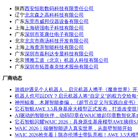
陕西
西安恒歌数码科技有限责任公司
辽宁
北京森之高科科技有限公司
广东
东莞市威邦仪器设备有限公司
上海
上海研强电子科技有限公司
广东
深圳市英康仕电子有限公司
北京
北京市商汤科技开发有限公司
上海
上海查湃智能科技有限公司
广东
深圳市嘉利达专显科技有限公司
北京
博雅工道（北京）机器人科技有限公司
广东
深圳市拓普泰克技术股份有限公司
厂商动态
游戏IP遇见个人机器人，启元机器人携手《魔兽世界》
机器人也可以DIY？启元机器人将“自定义”的权力交给每
神州鲲泰、木犀智能参编，《超节点定义与实践白皮书》在
它石智航AWE 3.5具身基座大模型正式发布，打造改变世
AI驱动的智能伙伴，动码印章在WAIC掀起印章数智化革
它石智航闪耀WAIC 2026：具身原生基座模型AWE摘得
WAIC 2026｜端侧智能进入真实世界，从面壁智能开始
WAIC 2026抢先看丨陈亦伦博士带队亮相！AWE 3