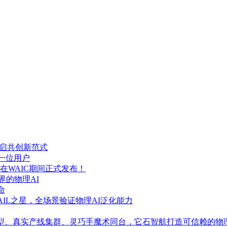
开启共创新范式
一位用户
WAIC期间正式发布！
界的物理AI
命
SAIL之星，全场景验证物理AI泛化能力
.5大模型、真实产线集群、灵巧手魔术同台，它石智航打造可信赖的物理