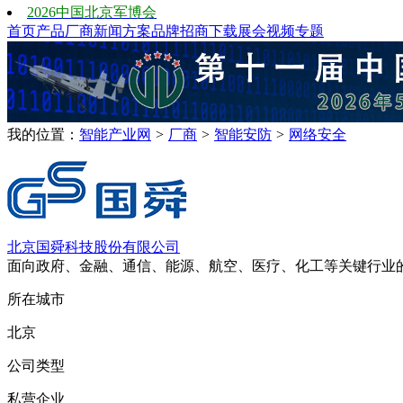
2026中国北京军博会
首页
产品
厂商
新闻
方案
品牌
招商
下载
展会
视频
专题
我的位置：
智能产业网
>
厂商
>
智能安防
>
网络安全
北京国舜科技股份有限公司
面向政府、金融、通信、能源、航空、医疗、化工等关键行业
所在城市
北京
公司类型
私营企业