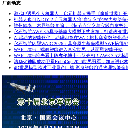
厂商动态
游戏IP遇见个人机器人，启元机器人携手《魔兽世界》
机器人也可以DIY？启元机器人将“自定义”的权力交给每
神州鲲泰、木犀智能参编，《超节点定义与实践白皮书》在
它石智航AWE 3.5具身基座大模型正式发布，打造改变世
AI驱动的智能伙伴，动码印章在WAIC掀起印章数智化革
它石智航闪耀WAIC 2026：具身原生基座模型AWE摘得
WAIC 2026｜端侧智能进入真实世界，从面壁智能开始
WAIC 2026抢先看丨陈亦伦博士带队亮相！AWE 3
清华火神队成功卫冕RoboCup 2026世界冠军，加速进
4D世界模型跨过工业量产门槛 影身智能跑通物理智能全