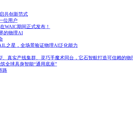
开启共创新范式
一位用户
WAIC期间正式发布！
界的物理AI
命
SAIL之星，全场景验证物理AI泛化能力
.5大模型、真实产线集群、灵巧手魔术同台，它石智航打造可信赖的物理
化构筑全球具身智能“通用底座”
链路