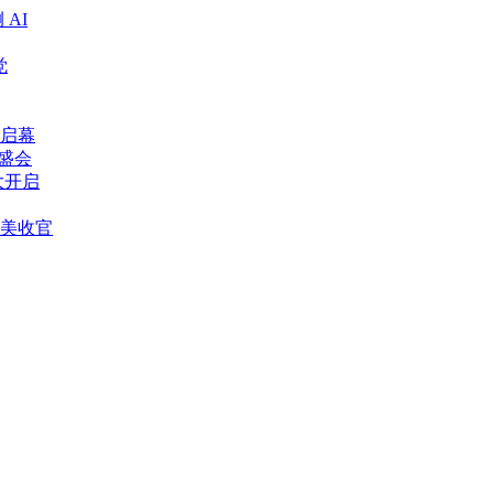
AI
觉
海启幕
赴盛会
大开启
美收官