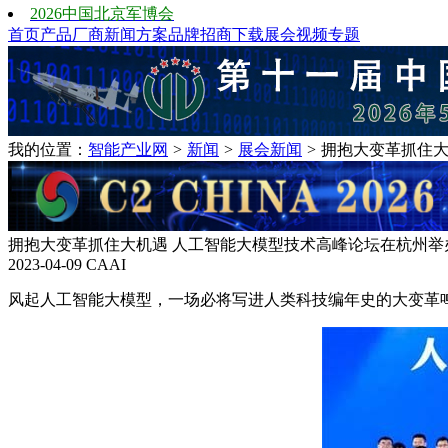
2026中国北京军博会
首页
产品
厂商
新闻
方案
品牌
招商
下载
展会
视频
专题
我的位置：
智能产业网
>
新闻
>
展会新闻
>
拥抱大变革抓住大
拥抱大变革抓住大机遇 人工智能大模型技术高峰论坛在杭州举
2023-04-09
CAAI
风起人工智能大模型，一场必将写进人类科技编年史的大变革