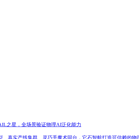
SAIL之星，全场景验证物理AI泛化能力
.5大模型、真实产线集群、灵巧手魔术同台，它石智航打造可信赖的物理