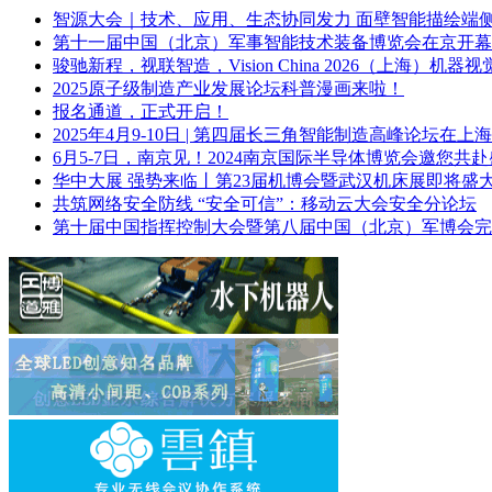
智源大会｜技术、应用、生态协同发力 面壁智能描绘端侧 
第十一届中国（北京）军事智能技术装备博览会在京开幕
​骏驰新程，视联智造，Vision China 2026（上海）机器视
2025原子级制造产业发展论坛科普漫画来啦！
报名通道，正式开启！
2025年4月9-10日 | 第四届长三角智能制造高峰论坛在上
6月5-7日，南京见！2024南京国际半导体博览会邀您共
华中大展 强势来临丨第23届机博会暨武汉机床展即将盛
共筑网络安全防线 “安全可信”：移动云大会安全分论坛
第十届中国指挥控制大会暨第八届中国（北京）军博会完