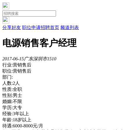
分享好友
职位申请
招聘首页
频道列表
电源销售客户经理
2017-06-15
广东深圳市
151
0
行业:营销售后
职位:营销售后
部门:
人数:2人
性质:全职
性别:男士
婚姻:不限
学历:大专
经验:3年以上
年龄:18岁以上
待遇:6000-8000元/月