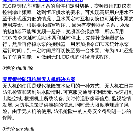
PLC控制程序控制水泵的启停和定时切换，变频器用PID仪表
控制输出频率，达到恒压供水的要求。可实现高层用户用水不
至于出现压力低的情况，且水泵定时互相切换也可延长水泵的
使用寿命。根据要求编写程序,，因为有变频器的关系，水泵
的接触器不能和变频一起停，变频器会报故障，所以应用
TON指令来延时启动水泵和延时停止，先停掉变频器的运
行，然后再停掉水泵的接触器：用累加指令CTU来统计水泵
运行时间，到一定时间后可切换至另一台水泵。海为PLC还提
供了仿真功能，可做到无PLC联机的时候调试程序。
0评论
shuili life
零度智控防汛抗旱无人机解决方案
无人机的使用是现代抢险技术应用的一种方式。无人机在日常
防汛检查和遇到洪水险情时, 可克服交通等不利因素, 快速赶到
出险空域, 根据机上所载装备, 实时传递影像等信息, 监视险情
发展, 为防洪决策提供准确的信息, 同时最大限度地规避了风
险。由于无人机的使用, 防汛抢险中的人身安全得到进一步的
保障。
0评论
uav shuili